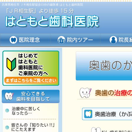
兵庫県相生市 ＪＲ相生駅徒歩15分の歯医者 はともと歯科医院