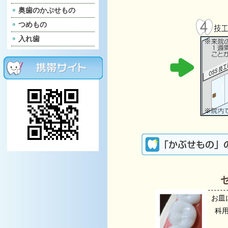
奥歯のかぶせもの
つめもの
入れ歯
お皿
科